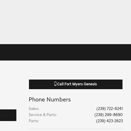
Call
Fort Myers Genesis
Phone Numbers
Sales
:
(239) 722-6241
Service & Parts
:
(239) 299-8690
Parts
:
(239) 423-2623